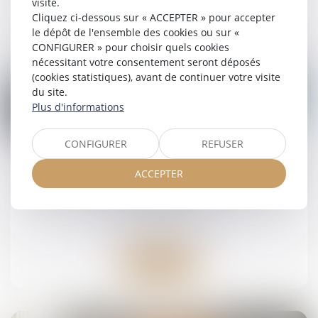
visite.
Lire la suite
Cliquez ci-dessous sur « ACCEPTER » pour accepter
le dépôt de l'ensemble des cookies ou sur «
CONFIGURER » pour choisir quels cookies
nécessitant votre consentement seront déposés
(cookies statistiques), avant de continuer votre visite
du site.
Plus d'informations
15
CONFIGURER
REFUSER
juil.
Les allocations chômage peuvent désormais
ACCEPTER
être suspendues en cas de suspicion de
fraude
Droit du travail - Salariés
Lire la suite