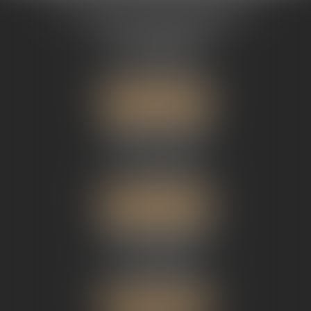
LAVALETTE AVOCATS CONSEILS
Cabinet ANGOULÊME
14, rue Lavalette
16 000 ANGOULÊME
Tél :
05 45 39 40 50
Email :
contact@lavalette.pro
Nous localiser
Cabinet POITIERS
60, route de Gençay
86 000 POITIERS
Tél :
05 49 11 29 38
Email :
contact@lavalette.pro
Nous localiser
Cabinet BORDEAUX
40, rue de Belfort
33 000 BORDEAUX
Tél :
05 56 94 00 82
Email :
contact@lavalette.pro
Nous localiser