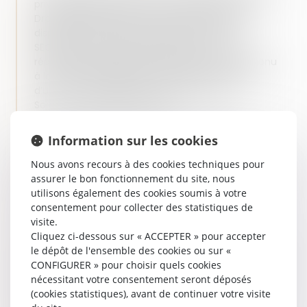
privé général, ainsi que d’un double Master II en
Droit des affaires et Commerce international
dispensé à l’Université des Eaux de vie de
SEGONZAC et à l’IAE de POITIERS, d'un D.U de
réparation juridique du dommage corporel obtenu
à la Faculté de Médecine de Poitiers en 2023 et
d’un D.I.U. Traumatisme crânien obtenu à
Sorbonne Université en 2025.
Oriane CHEVALLIER a prêté serment en 2018.
Information sur les cookies
Elle a exercé comme avocat à POITIERS pendant
Nous avons recours à des cookies techniques pour
un an avant d’intégrer en février 2020, le cabinet
assurer le bon fonctionnement du site, nous
LAVALETTE à ANGOULEME, comme collaboratrice
utilisons également des cookies soumis à votre
er
puis comme counsel au 1
septembre 2025.
consentement pour collecter des statistiques de
visite.
Elle intervient aux côtés de Lionel BETHUNE de
Cliquez ci-dessous sur « ACCEPTER » pour accepter
MORO au sein du pôle Droit des personnes et traite
le dépôt de l'ensemble des cookies ou sur «
principalement des problématiques de droit pénal
CONFIGURER » pour choisir quels cookies
(défense des parties civiles et des auteurs
nécessitant votre consentement seront déposés
présumés) et de réparation du préjudice corporel
(cookies statistiques), avant de continuer votre visite
(expertises amiables et judiciaires, contentieux de