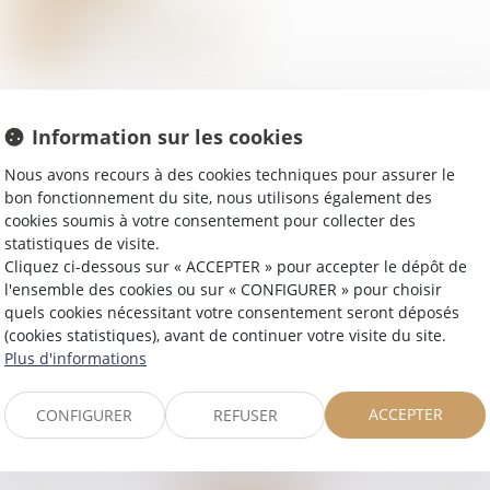
Information sur les cookies
Nous avons recours à des cookies techniques pour assurer le
bon fonctionnement du site, nous utilisons également des
cookies soumis à votre consentement pour collecter des
statistiques de visite.
Cliquez ci-dessous sur « ACCEPTER » pour accepter le dépôt de
l'ensemble des cookies ou sur « CONFIGURER » pour choisir
quels cookies nécessitant votre consentement seront déposés
01
(cookies statistiques), avant de continuer votre visite du site.
déc.
Plus d'informations
Comment contester le jugement
d’adjudication ?
ACCEPTER
CONFIGURER
REFUSER
Actualités du cabinet